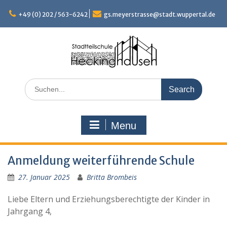
Skip
to
+49 (0) 202 / 563-6242
gs.meyerstrasse@stadt.wuppertal.de
content
Search
for:
Menu
Anmeldung weiterführende Schule
27. Januar 2025
Britta Brombeis
Liebe Eltern und Erziehungsberechtigte der Kinder in
Jahrgang 4,