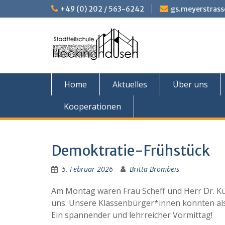
Skip
+49 (0) 202 / 563-6242
gs.meyerstrass
to
content
Home
Aktuelles
Über uns
Kooperationen
Demoktratie-Frühstück
5. Februar 2026
Britta Brombeis
Am Montag waren Frau Scheff und Herr Dr. K
uns. Unsere Klassenbürger*innen konnten als
Ein spannender und lehrreicher Vormittag!