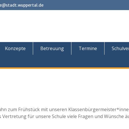
e@stadt.wuppertal.de
Konzepte
Betreuung
Termine
Schulve
ühn zum Frühstück mit unseren Klassenbürgermeister*inne
 Vertretung für unsere Schule viele Fragen und Wünsche ä