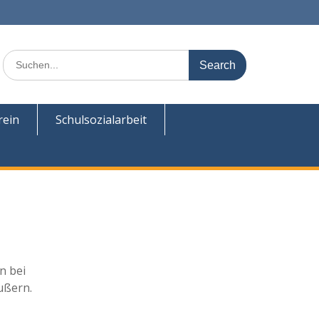
Search
for:
rein
Schulsozialarbeit
n bei
ußern.