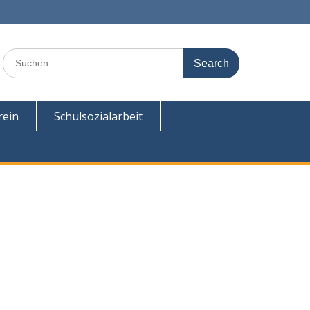
Search
for:
rein
Schulsozialarbeit