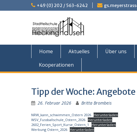
Skip
+49 (0) 202 / 563-6242
gs.meyerstrass
to
content
Home
Aktuelles
Über uns
Kooperationen
Tipp der Woche: Angebote 
26. Februar 2026
Britta Brombeis
NRW_kann_schwimmen_Ostern 2026
Herunterladen
WSV_Fussballschule_Ostern_2026
Herunterladen
2602_Ferien_Sport_Kurse_Ostern_1
Herunterladen
Werbung Ostern_2026
Herunterladen