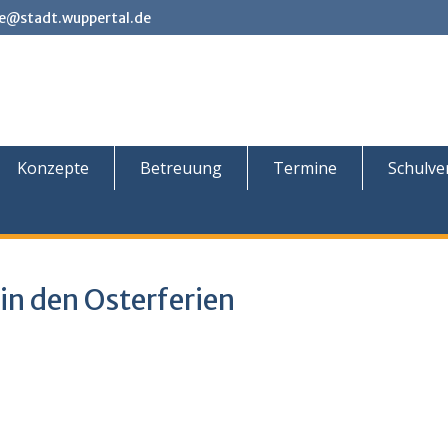
e@stadt.wuppertal.de
Konzepte
Betreuung
Termine
Schulve
in den Osterferien