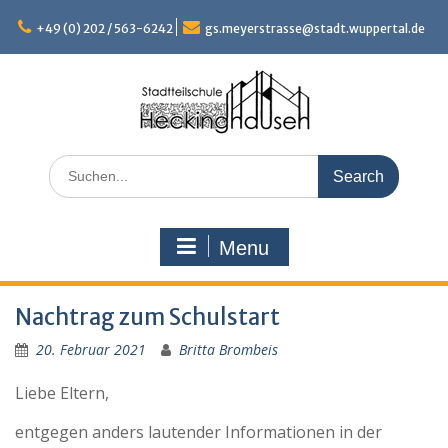
Skip
to
+49 (0) 202 / 563-6242
gs.meyerstrasse@stadt.wuppertal.de
content
Search
for:
Menu
Nachtrag zum Schulstart
20. Februar 2021
Britta Brombeis
Liebe Eltern,
entgegen anders lautender Informationen in der